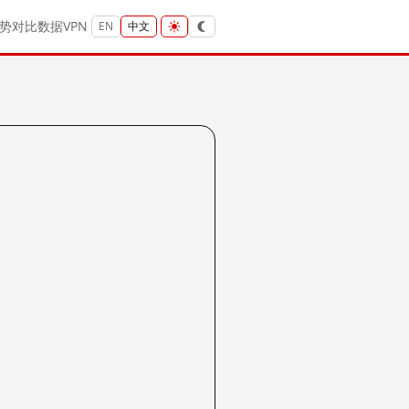
势
对比
数据
VPN
EN
中文