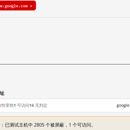
.google.com →
网址
歇性受扰
1
可访问
16
无判定
goog
不一：已测试主机中 2805 个被屏蔽，1 个可访问。