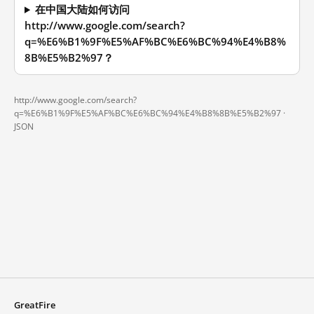
在中国大陆如何访问
http://www.google.com/search?
q=%E6%B1%9F%E5%AF%BC%E6%BC%94%E4%B8%
8B%E5%B2%97？
http://www.google.com/search?
q=%E6%B1%9F%E5%AF%BC%E6%BC%94%E4%B8%8B%E5%B2%97 ·
JSON
GreatFire