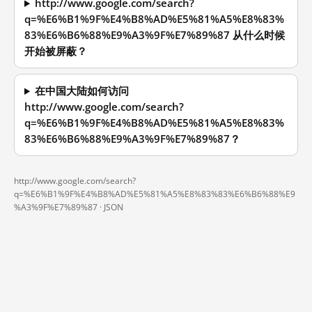
http://www.google.com/search?
q=%E6%B1%9F%E4%B8%AD%E5%81%A5%E8%83%
83%E6%B6%88%E9%A3%9F%E7%89%87 从什么时候
开始被屏蔽？
在中国大陆如何访问
http://www.google.com/search?
q=%E6%B1%9F%E4%B8%AD%E5%81%A5%E8%83%
83%E6%B6%88%E9%A3%9F%E7%89%87？
http://www.google.com/search?
q=%E6%B1%9F%E4%B8%AD%E5%81%A5%E8%83%83%E6%B6%88%E9
%A3%9F%E7%89%87 ·
JSON