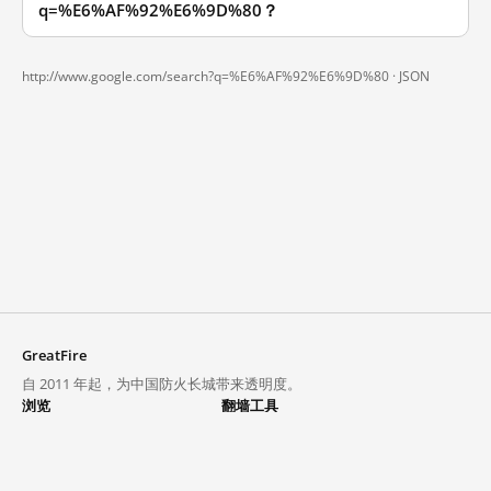
q=%E6%AF%92%E6%9D%80？
http://www.google.com/search?q=%E6%AF%92%E6%9D%80 ·
JSON
GreatFire
自 2011 年起，为中国防火长城带来透明度。
浏览
翻墙工具
封锁列表
VPN 与代理
探索
翻墙中心
趋势
GreatFireVPN