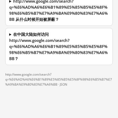
http://www.google.com/search?
q=%E6%AD%A6%E6%B1%89%E5%85%B5%E5%8F%
98%E6%B5%B7%E7%A9%BA%E9%80%83%E7%A6%
BB 从什么时候开始被屏蔽？
在中国大陆如何访问
http://www.google.com/search?
q=%E6%AD%A6%E6%B1%89%E5%85%B5%E5%8F%
98%E6%B5%B7%E7%A9%BA%E9%80%83%E7%A6%
BB？
http://www.google.com/search?
q=%E6%AD%A6%E6%B1%89%E5%85%B5%E5%8F%98%E6%B5%B7%E7
%A9%BA%E9%80%83%E7%A6%BB ·
JSON