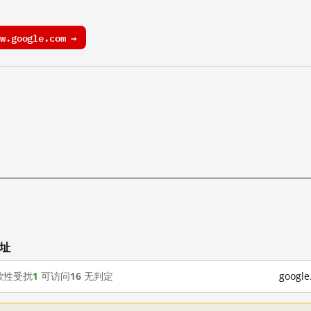
.google.com →
网址
歇性受扰
1
可访问
16
无判定
goog