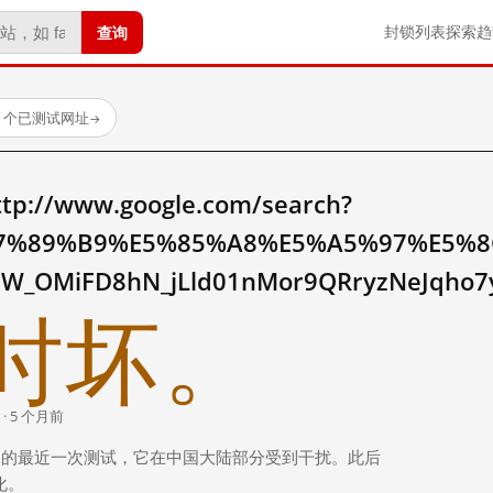
查询
封锁列表
探索
趋
23 个已测试网址
→
//www.google.com/search?
7%89%B9%E5%85%A8%E5%A5%97%E5%8
HW_OMiFD8hN_jLld01nMor9QRryzNeJqh
时坏。
 · 5 个月前
 个月前）的最近一次测试，它在中国大陆部分受到干扰。此后
化。