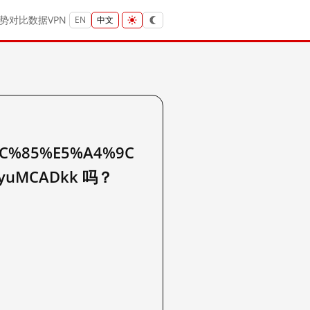
势
对比
数据
VPN
EN
中文
C%85%E5%A4%9C
o7yuMCADkk 吗？