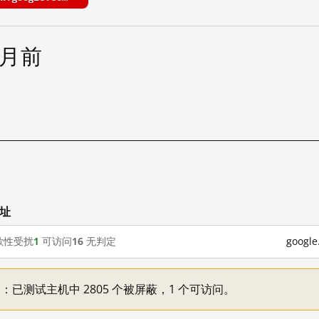
个月前
网址
歇性受扰
1
可访问
16
无判定
goog
不一：已测试主机中 2805 个被屏蔽，1 个可访问。