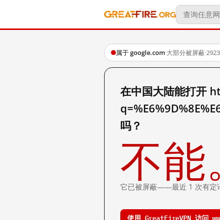
属于 google.com
·
大部分被屏蔽
·
29
在中国大陆能打开 http:
q=%E6%9D%8E%E
吗？
不能
它已被屏蔽——最近 1 次有定
使用 GreatFireVPN 访问 www