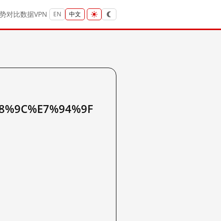
势
对比
数据
VPN
EN
中文
8%9C%E7%94%9F