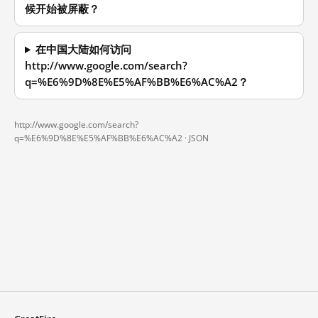
候开始被屏蔽？
在中国大陆如何访问
http://www.google.com/search?
q=%E6%9D%8E%E5%AF%BB%E6%AC%A2？
http://www.google.com/search?
q=%E6%9D%8E%E5%AF%BB%E6%AC%A2 ·
JSON