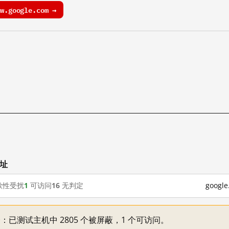
.google.com →
网址
歇性受扰
1
可访问
16
无判定
goog
不一：已测试主机中 2805 个被屏蔽，1 个可访问。