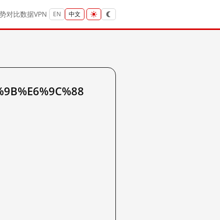
势
对比
数据
VPN
EN
中文
C%9B%E6%9C%88