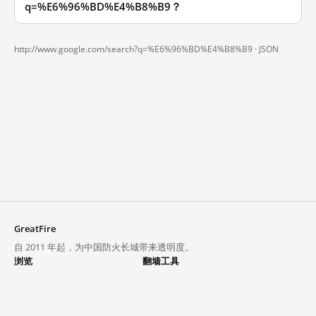
q=%E6%96%BD%E4%B8%B9？
http://www.google.com/search?q=%E6%96%BD%E4%B8%B9 ·
JSON
GreatFire
自 2011 年起，为中国防火长城带来透明度。
浏览
翻墙工具
封锁列表
VPN 与代理
探索
翻墙中心
趋势
GreatFireVPN