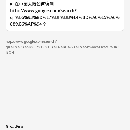
在中国大陆如何访问
http://www.google.com/search?
q=%E6%93%8D%E7%BF%BB%E4%BD%A0%E5%A6%
88%E6%AF%94？
http://www.google.com/search?
q=%E6%93%8D%E7%BF%BB%E4%BD%A0%E5%A6%88%E6%AF%94 ·
JSON
GreatFire