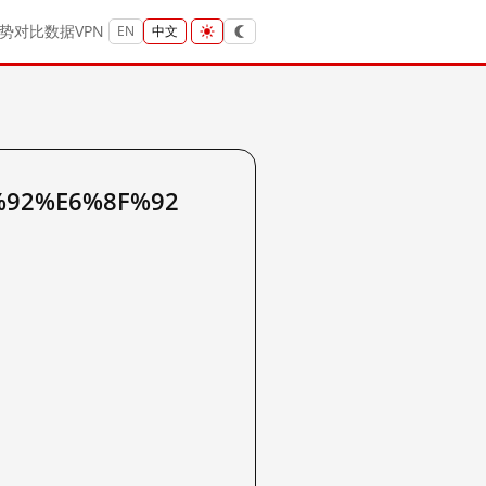
势
对比
数据
VPN
EN
中文
%92%E6%8F%92