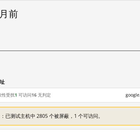
个月前
试
网址
歇性受扰
1
可访问
16
无判定
goog
不一：已测试主机中 2805 个被屏蔽，1 个可访问。