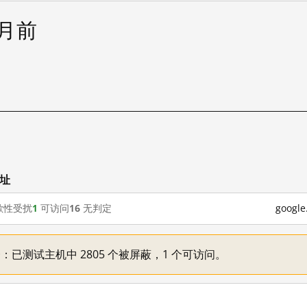
个月前
网址
歇性受扰
1
可访问
16
无判定
goog
不一：已测试主机中 2805 个被屏蔽，1 个可访问。