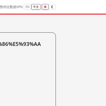
势
对比
数据
VPN
EN
中文
B%86%E5%93%AA