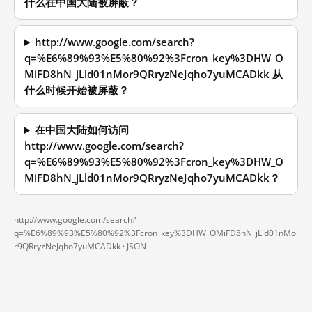
什么在中国大陆被屏蔽？
http://www.google.com/search?
q=%E6%89%93%E5%80%92%3Fcron_key%3DHW_O
MiFD8hN_jLld01nMor9QRryzNeJqho7yuMCADkk 从
什么时候开始被屏蔽？
在中国大陆如何访问
http://www.google.com/search?
q=%E6%89%93%E5%80%92%3Fcron_key%3DHW_O
MiFD8hN_jLld01nMor9QRryzNeJqho7yuMCADkk？
http://www.google.com/search?
q=%E6%89%93%E5%80%92%3Fcron_key%3DHW_OMiFD8hN_jLld01nMo
r9QRryzNeJqho7yuMCADkk ·
JSON