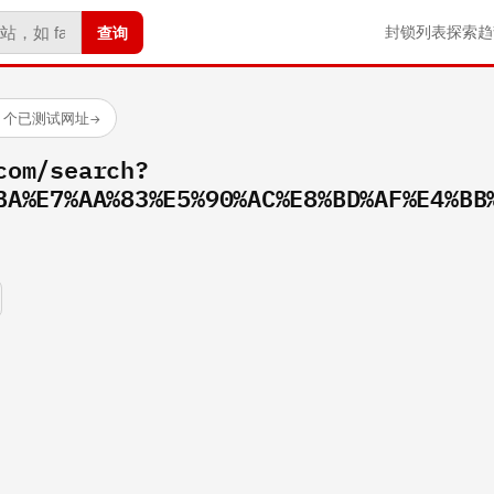
查询
封锁列表
探索
趋
23 个已测试网址
→
com/search?
BA%E7%AA%83%E5%90%AC%E8%BD%AF%E4%BB