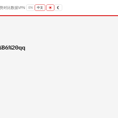
势
对比
数据
VPN
EN
中文
%B6%20qq