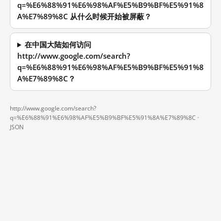
q=%E6%88%91%E6%98%AF%E5%B9%BF%E5%91%8
A%E7%89%8C 从什么时候开始被屏蔽？
在中国大陆如何访问
http://www.google.com/search?
q=%E6%88%91%E6%98%AF%E5%B9%BF%E5%91%8
A%E7%89%8C？
http://www.google.com/search?
q=%E6%88%91%E6%98%AF%E5%B9%BF%E5%91%8A%E7%89%8C ·
JSON