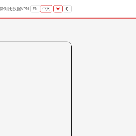
势
对比
数据
VPN
EN
中文