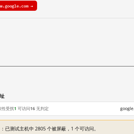
.google.com →
网址
歇性受扰
1
可访问
16
无判定
goog
不一：已测试主机中 2805 个被屏蔽，1 个可访问。