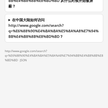
BB%E4%B8%8B%E8%BD%BD 从什么时候开始被屏
蔽？
在中国大陆如何访问
http://www.google.com/search?
q=%E6%88%90%E4%BA%BA%E5%8A%A8%E7%94%
BB%E4%B8%8B%E8%BD%BD？
http://www.google.com/search?
q=%E6%88%90%E4%BA%BA%E5%8A%A8%E7%94%BB%E4%B8%8B%E8
%BD%BD ·
JSON