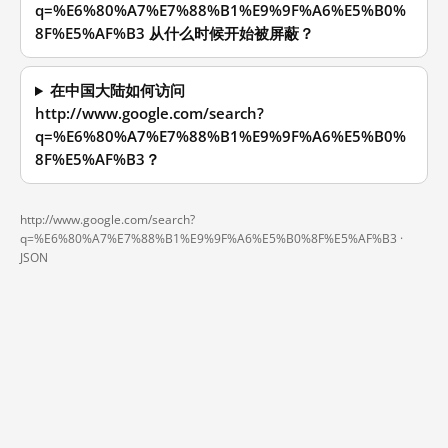
q=%E6%80%A7%E7%88%B1%E9%9F%A6%E5%B0%
8F%E5%AF%B3 从什么时候开始被屏蔽？
在中国大陆如何访问
http://www.google.com/search?
q=%E6%80%A7%E7%88%B1%E9%9F%A6%E5%B0%
8F%E5%AF%B3？
http://www.google.com/search?
q=%E6%80%A7%E7%88%B1%E9%9F%A6%E5%B0%8F%E5%AF%B3 ·
JSON