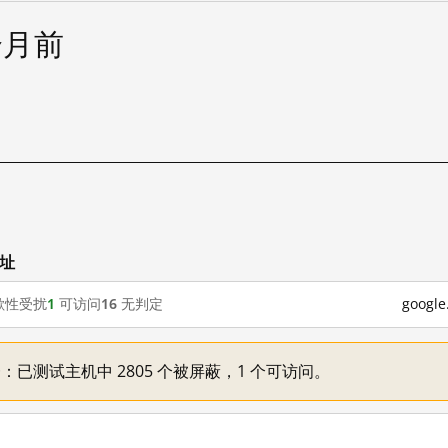
个月前
试
网址
歇性受扰
1
可访问
16
无判定
goog
不一：已测试主机中 2805 个被屏蔽，1 个可访问。