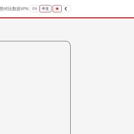
势
对比
数据
VPN
EN
中文