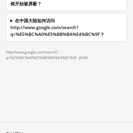
候开始被屏蔽？
在中国大陆如何访问
http://www.google.com/search?
q=%E5%BC%A0%E5%BB%BA%E4%BC%9F？
http://www.google.com/search?
q=%E5%BC%A0%E5%BB%BA%E4%BC%9F ·
JSON