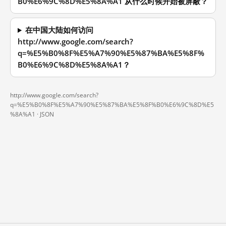
B0%E6%9C%8D%E5%8A%A1 从什么时候开始被屏蔽？
在中国大陆如何访问
http://www.google.com/search?
q=%E5%B0%8F%E5%A7%90%E5%87%BA%E5%8F%
B0%E6%9C%8D%E5%8A%A1？
http://www.google.com/search?
q=%E5%B0%8F%E5%A7%90%E5%87%BA%E5%8F%B0%E6%9C%8D%E5
%8A%A1 ·
JSON