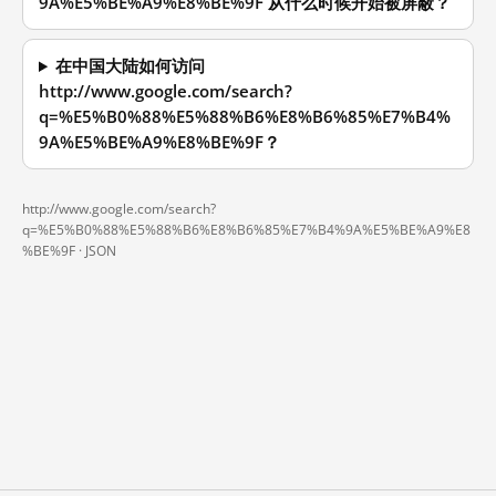
9A%E5%BE%A9%E8%BE%9F 从什么时候开始被屏蔽？
在中国大陆如何访问
http://www.google.com/search?
q=%E5%B0%88%E5%88%B6%E8%B6%85%E7%B4%
9A%E5%BE%A9%E8%BE%9F？
http://www.google.com/search?
q=%E5%B0%88%E5%88%B6%E8%B6%85%E7%B4%9A%E5%BE%A9%E8
%BE%9F ·
JSON