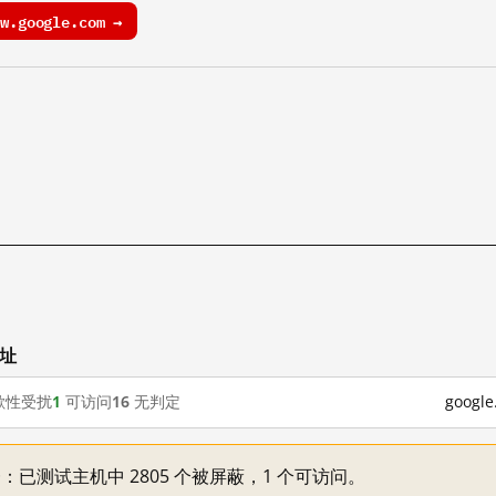
.google.com →
网址
歇性受扰
1
可访问
16
无判定
goog
不一：已测试主机中 2805 个被屏蔽，1 个可访问。