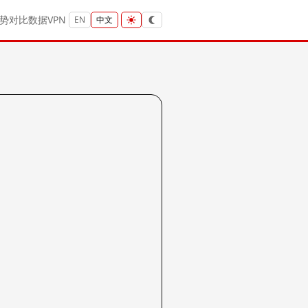
势
对比
数据
VPN
EN
中文