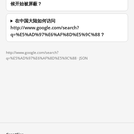
候开始被屏蔽？
在中国大陆如何访问
http://www.google.com/search?
q=%E5%AD%97%E6%AF%8D%E5%9C%88？
http://www.google.com/search?
q=%E5%AD%97%E6%AF%8D%E5%9C%88 ·
JSON