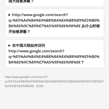
国大陆被屏蔽？
http://www.google.com/search?
q=%E5%A4%B4%E4%B8%8A%E4%B8%89%E5%B0%
BA%E6%9C%89%E7%A5%9E%E6%98%8E 从什么时候
开始被屏蔽？
在中国大陆如何访问
http://www.google.com/search?
q=%E5%A4%B4%E4%B8%8A%E4%B8%89%E5%B0%
BA%E6%9C%89%E7%A5%9E%E6%98%8E？
http://www.google.com/search?
q=%E5%A4%B4%E4%B8%8A%E4%B8%89%E5%B0%BA%E6%9C%89%E7
%A5%9E%E6%98%8E ·
JSON