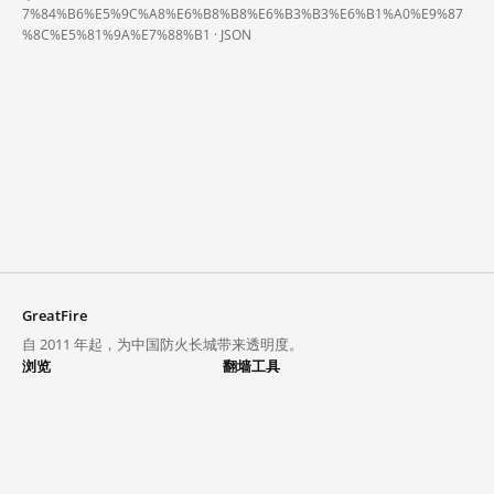
7%84%B6%E5%9C%A8%E6%B8%B8%E6%B3%B3%E6%B1%A0%E9%87
%8C%E5%81%9A%E7%88%B1 ·
JSON
GreatFire
自 2011 年起，为中国防火长城带来透明度。
浏览
翻墙工具
封锁列表
VPN 与代理
探索
翻墙中心
趋势
GreatFireVPN
热门网站在中国大陆的访问状况
数据与 API