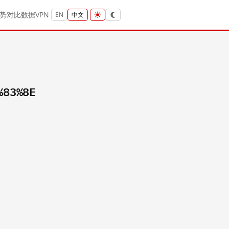
势
对比
数据
VPN
EN
中文
%83%8E