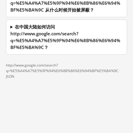
q=%E5%A4%A7%E5%9F%94%E6%8B%86%E6%94%
BF%E5%BA%9C 从什么时候开始被屏蔽？
在中国大陆如何访问
http://www.google.com/search?
q=%E5%A4%A7%E5%9F%94%E6%8B%86%E6%94%
BF%E5%BA%9C？
http://www.google.com/search?
q=%E5%A4%A7%E5%9F%94%E6%8B%86%E6%94%BF%E5%BA%9C ·
JSON