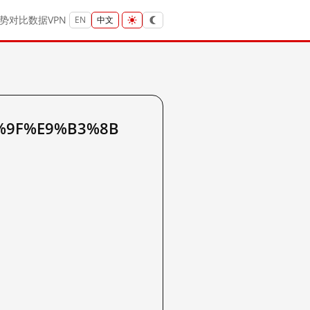
势
对比
数据
VPN
EN
中文
4%9F%E9%B3%8B