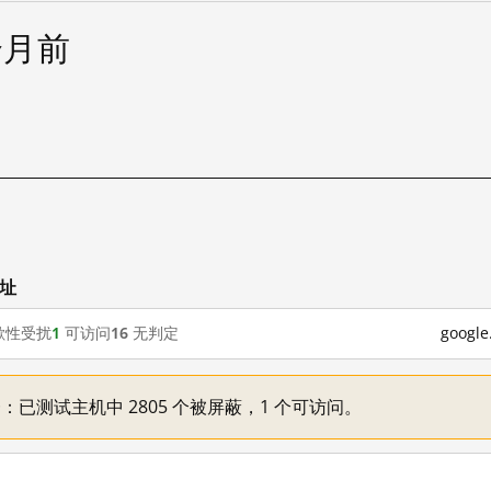
个月前
试
网址
歇性受扰
1
可访问
16
无判定
goog
不一：已测试主机中 2805 个被屏蔽，1 个可访问。