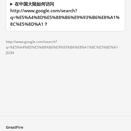
在中国大陆如何访问
http://www.google.com/search?
q=%E5%A4%8D%E5%88%B6%E9%93%B6%E8%A1%
8C%E5%8D%A1？
http://www.google.com/search?
q=%E5%A4%8D%E5%88%B6%E9%93%B6%E8%A1%8C%E5%8D%A1 ·
JSON
GreatFire