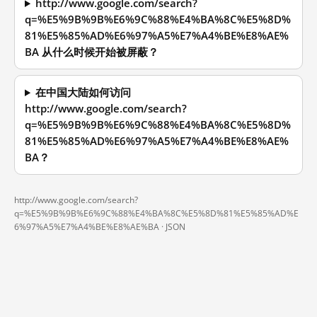
http://www.google.com/search?
q=%E5%9B%9B%E6%9C%88%E4%BA%8C%E5%8D%
81%E5%85%AD%E6%97%A5%E7%A4%BE%E8%AE%
BA 从什么时候开始被屏蔽？
在中国大陆如何访问
http://www.google.com/search?
q=%E5%9B%9B%E6%9C%88%E4%BA%8C%E5%8D%
81%E5%85%AD%E6%97%A5%E7%A4%BE%E8%AE%
BA？
http://www.google.com/search?
q=%E5%9B%9B%E6%9C%88%E4%BA%8C%E5%8D%81%E5%85%AD%E
6%97%A5%E7%A4%BE%E8%AE%BA ·
JSON