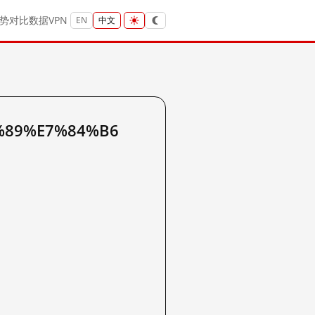
势
对比
数据
VPN
EN
中文
%89%E7%84%B6