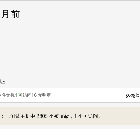
个月前
试
网址
歇性受扰
1
可访问
16
无判定
goog
不一：已测试主机中 2805 个被屏蔽，1 个可访问。