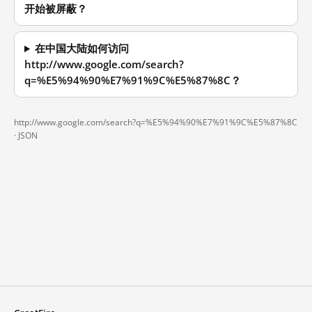
开始被屏蔽？
在中国大陆如何访问
http://www.google.com/search?
q=%E5%94%90%E7%91%9C%E5%87%8C？
http://www.google.com/search?q=%E5%94%90%E7%91%9C%E5%87%8C
·
JSON