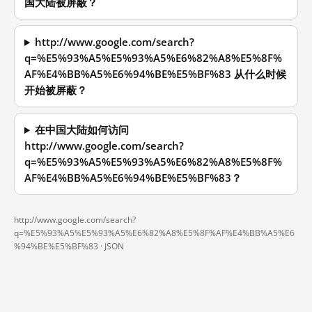
国大陆被屏蔽？
http://www.google.com/search?
q=%E5%93%A5%E5%93%A5%E6%82%A8%E5%8F%
AF%E4%BB%A5%E6%94%BE%E5%BF%83 从什么时候
开始被屏蔽？
在中国大陆如何访问
http://www.google.com/search?
q=%E5%93%A5%E5%93%A5%E6%82%A8%E5%8F%
AF%E4%BB%A5%E6%94%BE%E5%BF%83？
http://www.google.com/search?
q=%E5%93%A5%E5%93%A5%E6%82%A8%E5%8F%AF%E4%BB%A5%E6
%94%BE%E5%BF%83 ·
JSON