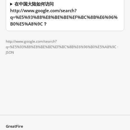
在中国大陆如何访问
http://www.google.com/search?
q=%E5%93%88%E8%BE%BE%EF%BC%8B%E6%96%
B0%E5%A8%9C？
http://www.google.com/search?
q=%E5%93%88%E8%BE%BE%EF%BC%8B%E6%96%B0%E5%A8%9C ·
JSON
GreatFire