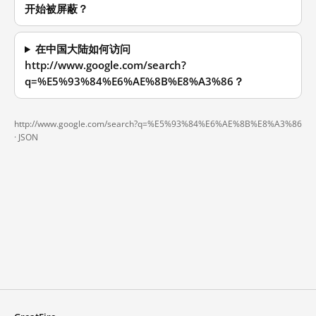
开始被屏蔽？
在中国大陆如何访问
http://www.google.com/search?
q=%E5%93%84%E6%AE%8B%E8%A3%86？
http://www.google.com/search?q=%E5%93%84%E6%AE%8B%E8%A3%86
·
JSON