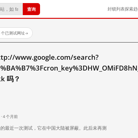
查询
封锁列表
探索
趋
23 个已测试网址
→
//www.google.com/search?
%BA%B7%3Fcron_key%3DHW_OMiFD8hN_
kk 吗？
。
 · 4 个月前
 个月前）的最近一次测试，它在中国大陆被屏蔽。此后未再测