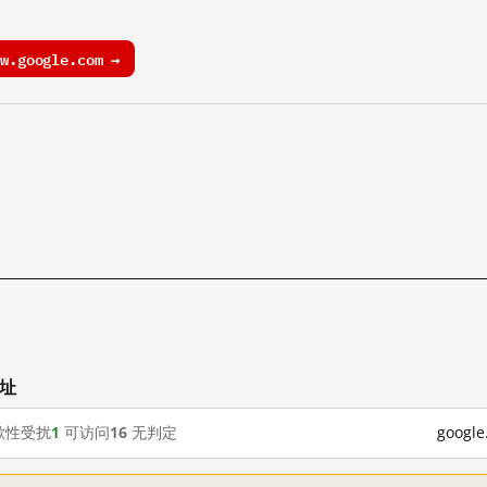
.google.com →
网址
歇性受扰
1
可访问
16
无判定
goog