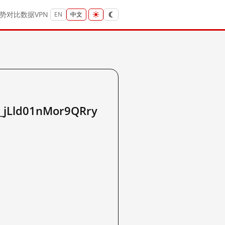
势
对比
数据
VPN
EN
中文
jLld01nMor9QRry