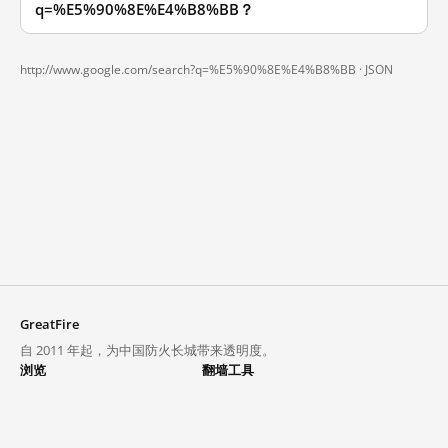
q=%E5%90%8E%E4%B8%BB？
http://www.google.com/search?q=%E5%90%8E%E4%B8%BB ·
JSON
GreatFire
自 2011 年起，为中国防火长城带来透明度。
浏览
翻墙工具
封锁列表
VPN 与代理
探索
翻墙中心
趋势
GreatFireVPN