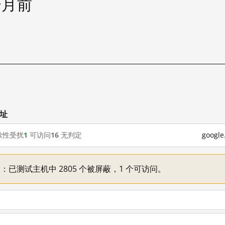
个月前
试
网址
歇性受扰
1
可访问
16
无判定
goog
不一：已测试主机中 2805 个被屏蔽，1 个可访问。