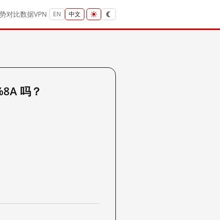
势
对比
数据
VPN
EN
中文
0%8A 吗？