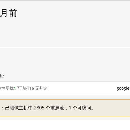
个月前
网址
歇性受扰
1
可访问
16
无判定
goog
不一：已测试主机中 2805 个被屏蔽，1 个可访问。