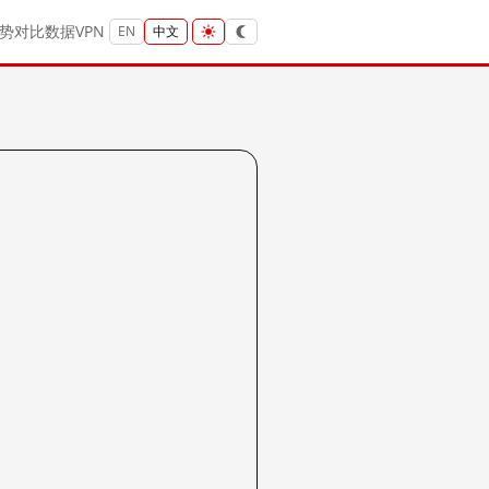
势
对比
数据
VPN
EN
中文