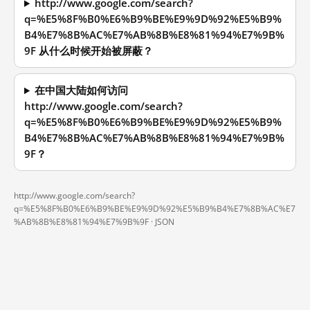
http://www.google.com/search?
q=%E5%8F%B0%E6%B9%BE%E9%9D%92%E5%B9%
B4%E7%8B%AC%E7%AB%8B%E8%81%94%E7%9B%
9F 从什么时候开始被屏蔽？
在中国大陆如何访问
http://www.google.com/search?
q=%E5%8F%B0%E6%B9%BE%E9%9D%92%E5%B9%
B4%E7%8B%AC%E7%AB%8B%E8%81%94%E7%9B%
9F？
http://www.google.com/search?
q=%E5%8F%B0%E6%B9%BE%E9%9D%92%E5%B9%B4%E7%8B%AC%E7
%AB%8B%E8%81%94%E7%9B%9F ·
JSON