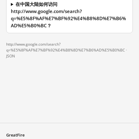
在中国大陆如何访问
http://www.google.com/search?
q=%E5%8F%AF%E7%BF%92%E4%B8%8D%E7%B6%
AD%E5%B0%BC？
http://www.google.com/search?
q=%E5%8F%AF%E7%BF%92%E4%B8%8D%E7%B6%AD%E5%B0%BC ·
JSON
GreatFire