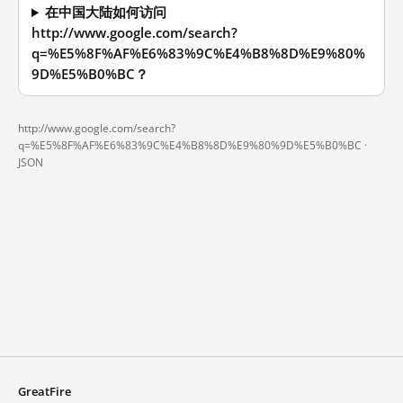
在中国大陆如何访问
http://www.google.com/search?
q=%E5%8F%AF%E6%83%9C%E4%B8%8D%E9%80%
9D%E5%B0%BC？
http://www.google.com/search?
q=%E5%8F%AF%E6%83%9C%E4%B8%8D%E9%80%9D%E5%B0%BC ·
JSON
GreatFire