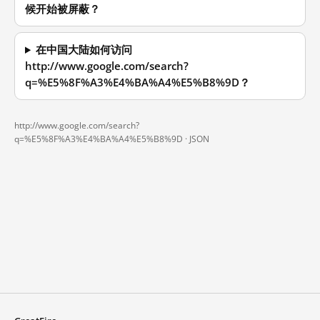
候开始被屏蔽？
在中国大陆如何访问
http://www.google.com/search?
q=%E5%8F%A3%E4%BA%A4%E5%B8%9D？
http://www.google.com/search?
q=%E5%8F%A3%E4%BA%A4%E5%B8%9D ·
JSON