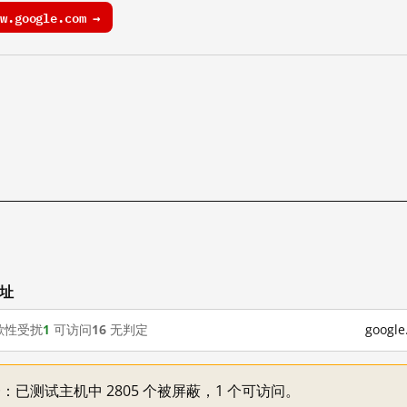
.google.com →
网址
歇性受扰
1
可访问
16
无判定
goog
不一：已测试主机中 2805 个被屏蔽，1 个可访问。