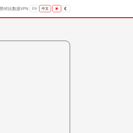
势
对比
数据
VPN
EN
中文