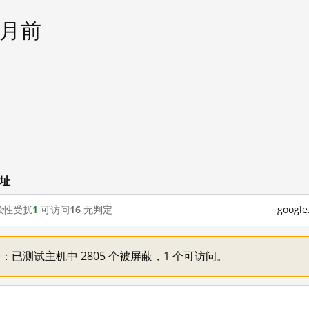
个月前
网址
歇性受扰
1
可访问
16
无判定
goog
不一：已测试主机中 2805 个被屏蔽，1 个可访问。