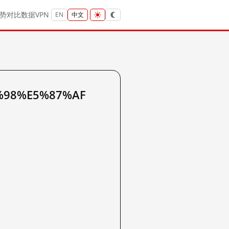
势
对比
数据
VPN
EN
中文
%98%E5%87%AF