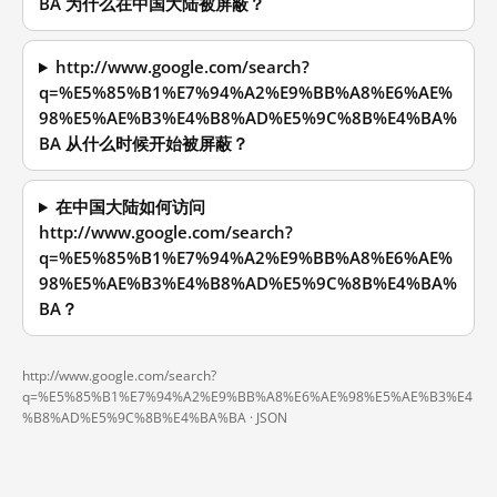
BA 为什么在中国大陆被屏蔽？
http://www.google.com/search?
q=%E5%85%B1%E7%94%A2%E9%BB%A8%E6%AE%
98%E5%AE%B3%E4%B8%AD%E5%9C%8B%E4%BA%
BA 从什么时候开始被屏蔽？
在中国大陆如何访问
http://www.google.com/search?
q=%E5%85%B1%E7%94%A2%E9%BB%A8%E6%AE%
98%E5%AE%B3%E4%B8%AD%E5%9C%8B%E4%BA%
BA？
http://www.google.com/search?
q=%E5%85%B1%E7%94%A2%E9%BB%A8%E6%AE%98%E5%AE%B3%E4
%B8%AD%E5%9C%8B%E4%BA%BA ·
JSON