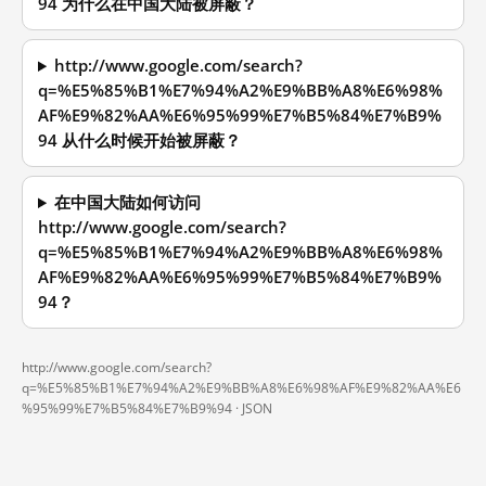
94 为什么在中国大陆被屏蔽？
http://www.google.com/search?
q=%E5%85%B1%E7%94%A2%E9%BB%A8%E6%98%
AF%E9%82%AA%E6%95%99%E7%B5%84%E7%B9%
94 从什么时候开始被屏蔽？
在中国大陆如何访问
http://www.google.com/search?
q=%E5%85%B1%E7%94%A2%E9%BB%A8%E6%98%
AF%E9%82%AA%E6%95%99%E7%B5%84%E7%B9%
94？
http://www.google.com/search?
q=%E5%85%B1%E7%94%A2%E9%BB%A8%E6%98%AF%E9%82%AA%E6
%95%99%E7%B5%84%E7%B9%94 ·
JSON