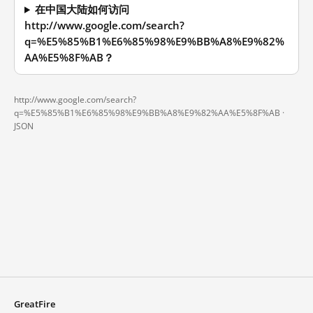
在中国大陆如何访问
http://www.google.com/search?
q=%E5%85%B1%E6%85%98%E9%BB%A8%E9%82%
AA%E5%8F%AB？
http://www.google.com/search?
q=%E5%85%B1%E6%85%98%E9%BB%A8%E9%82%AA%E5%8F%AB ·
JSON
GreatFire